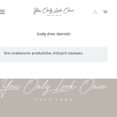
Przejdź
do
treści
Koszyk
biały dres damski
Nie znaleziono produktów, których szukasz.