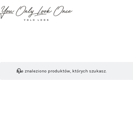
Przejdź
do
treści
Nie znaleziono produktów, których szukasz.