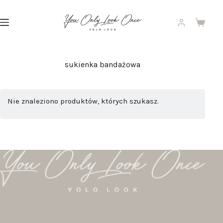
Przejdź
do
treści
Koszyk
sukienka bandażowa
Nie znaleziono produktów, których szukasz.