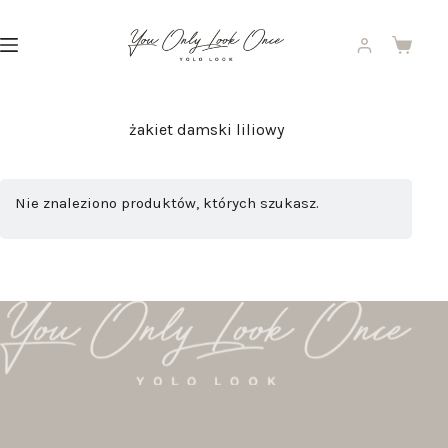
Przejdź
do
treści
Koszyk
żakiet damski liliowy
Nie znaleziono produktów, których szukasz.